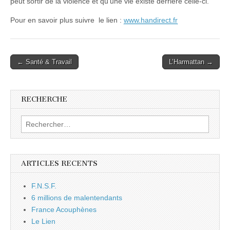
peut sortir de la violence et qu’une vie existe derrière celle-ci.
Pour en savoir plus suivre le lien :
www.handirect.fr
Post
← Santé & Travail
L’Harmattan →
navigation
RECHERCHE
Rechercher :
ARTICLES RECENTS
F.N.S.F.
6 millions de malentendants
France Acouphènes
Le Lien