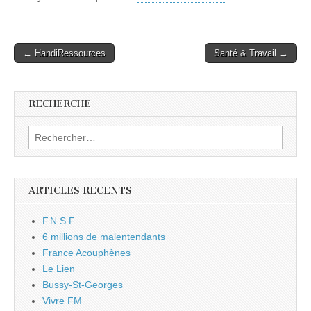
Post
← HandiRessources
Santé & Travail →
navigation
RECHERCHE
Rechercher :
ARTICLES RECENTS
F.N.S.F.
6 millions de malentendants
France Acouphènes
Le Lien
Bussy-St-Georges
Vivre FM